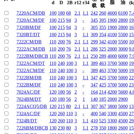
脂
油
d
D
2B
r12
r34
(k
载
载
7220ACM/DB
100
180
68
2.1
1.1
242
260
4600
6100
7.
7320ACM/DF
100
215
94
3
-
345
395
1900
2800
19
7320BM/DF
100
215
94
3
-
305
355
1900
2800
16
7320BT/DT
100
215
94
3
1.1
309
354
4100
5500
15
7222CM/DB
110
200
76
2.1
1.1
299
342
4100
5500
10
7222ACM/DB
110
200
76
2.1
1.1
286
325
2000
3000
9.
7222BM/DBCB
110
200
76
2.1
1.1
250
289
4000
6000
7.
7322ACM/DT
110
240
100
3
1.1
389
463
3700
5000
19
7322ACM/DF
110
240
100
3
-
389
463
3700
5000
19
7322BM/DB
110
240
100
3
1.1
347
425
3700
5000
22
7322BM/DF
110
240
100
3
-
347
425
3700
5000
23
7024AC/DF
120
180
56
2
-
164
214
4200
5600
4.
7024BM/DT
120
180
56
2
1
140
185
2000
2900
7224ACQ5/DB
120
215
80
2.1
1.1
307
367
3800
5000
13
7324AC/DF
120
260
110
3
-
400
540
3300
4500
27
7324B/DT
120
260
110
3
1.1
410
525
3300
4500
29
7226BM/DBCB
130
230
80
3
1.1
278
350
1800
2600
15