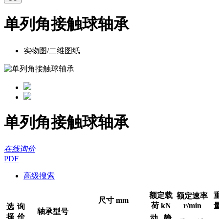
单列角接触球轴承
实物图/二维图纸
单列角接触球轴承
在线询价
PDF
高级搜索
额定载
额定速率
尺寸 mm
荷 kN
r/min
选
询
轴承型号
择
价
动
静