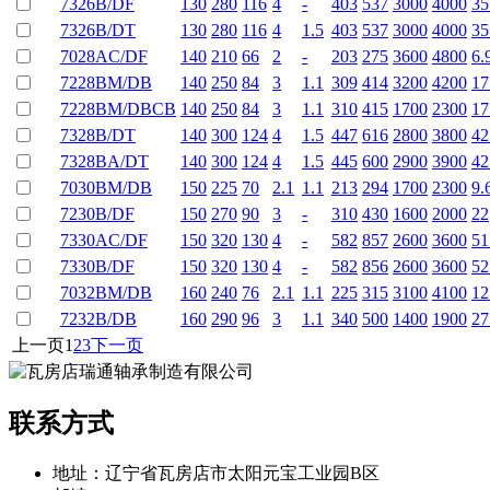
7326B/DF
130
280
116
4
-
403
537
3000
4000
35
7326B/DT
130
280
116
4
1.5
403
537
3000
4000
35
7028AC/DF
140
210
66
2
-
203
275
3600
4800
6.
7228BM/DB
140
250
84
3
1.1
309
414
3200
4200
17
7228BM/DBCB
140
250
84
3
1.1
310
415
1700
2300
17
7328B/DT
140
300
124
4
1.5
447
616
2800
3800
42
7328BA/DT
140
300
124
4
1.5
445
600
2900
3900
42
7030BM/DB
150
225
70
2.1
1.1
213
294
1700
2300
9.
7230B/DF
150
270
90
3
-
310
430
1600
2000
22
7330AC/DF
150
320
130
4
-
582
857
2600
3600
51
7330B/DF
150
320
130
4
-
582
856
2600
3600
52
7032BM/DB
160
240
76
2.1
1.1
225
315
3100
4100
12
7232B/DB
160
290
96
3
1.1
340
500
1400
1900
27
上一页
1
2
3
下一页
联系方式
地址：辽宁省瓦房店市太阳元宝工业园B区